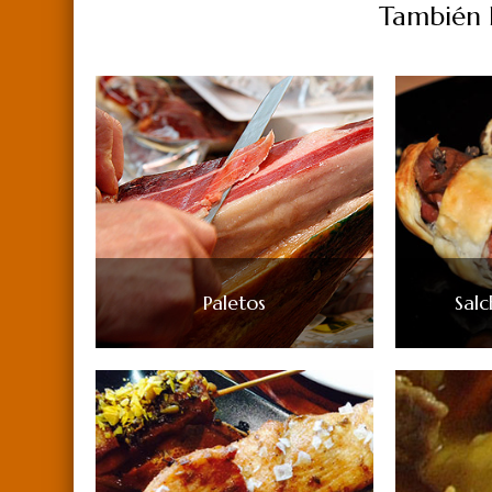
También P
Paletos
Sal