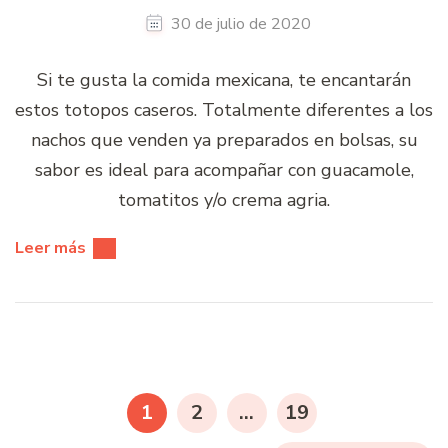
30 de julio de 2020
Si te gusta la comida mexicana, te encantarán
estos totopos caseros. Totalmente diferentes a los
nachos que venden ya preparados en bolsas, su
sabor es ideal para acompañar con guacamole,
tomatitos y/o crema agria.
Leer más
Paginación
de
PÁGINA
PÁGINA
PÁGINA
1
2
…
19
entradas