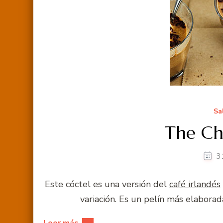
Sa
The Chi
3
Este cóctel es una versión del
café irlandés
variación. Es un pelín más elabora
Leer más