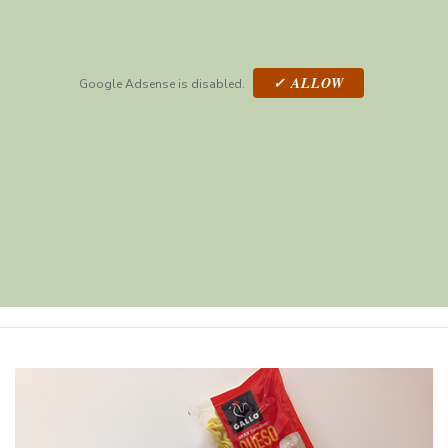
✓ ALLOW
Google Adsense is disabled.