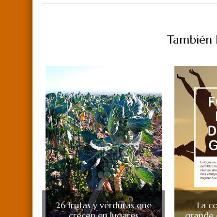
También P
26 frutas y verduras que
La c
crecen en lugares
grande 