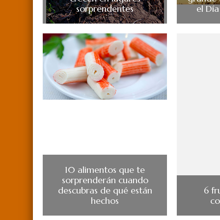
sorprendentes
el Día
10 alimentos que te
sorprenderán cuando
descubras de qué están
6 fr
hechos
co