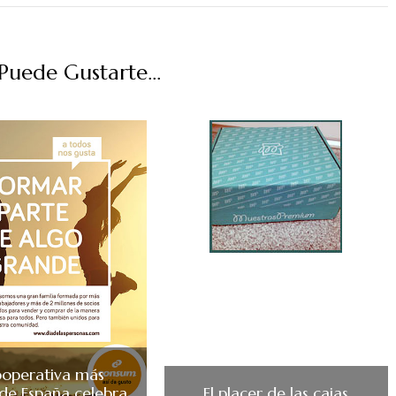
uede Gustarte...
ooperativa más
de España celebra
El placer de las cajas