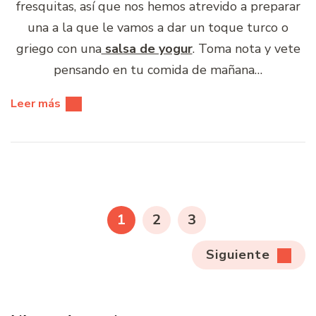
fresquitas, así que nos hemos atrevido a preparar
una a la que le vamos a dar un toque turco o
griego con una
salsa de yogur
. Toma nota y vete
pensando en tu comida de mañana…
Leer más
Paginación
de
PÁGINA
PÁGINA
PÁGINA
1
2
3
entradas
Siguiente