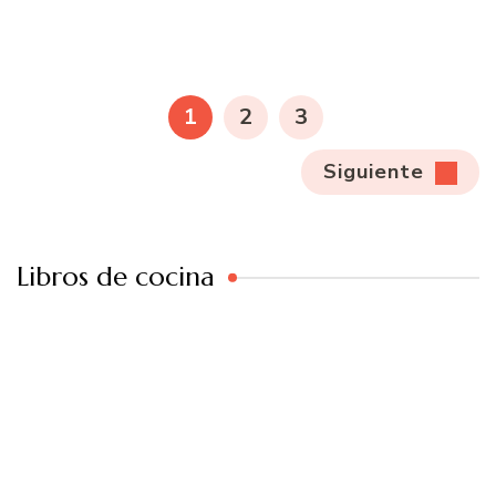
Paginación
de
PÁGINA
PÁGINA
PÁGINA
1
2
3
entradas
Siguiente
Libros de cocina