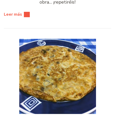
obra… ¡repetiréis!
Leer más