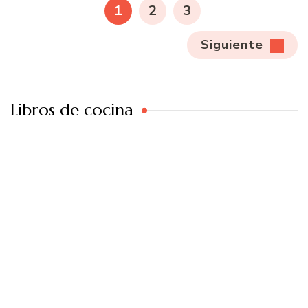
PÁGINA
PÁGINA
PÁGINA
1
2
3
entradas
Siguiente
Libros de cocina