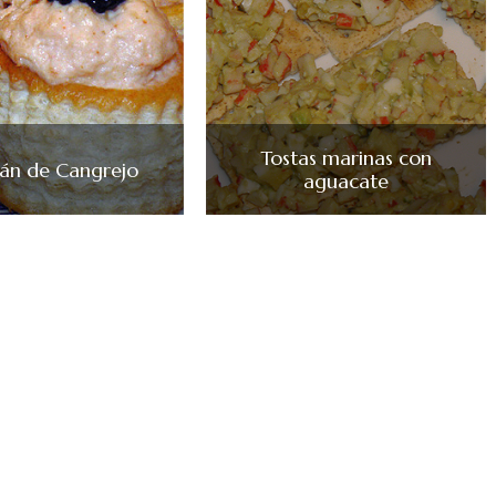
Tostas marinas con
án de Cangrejo
aguacate