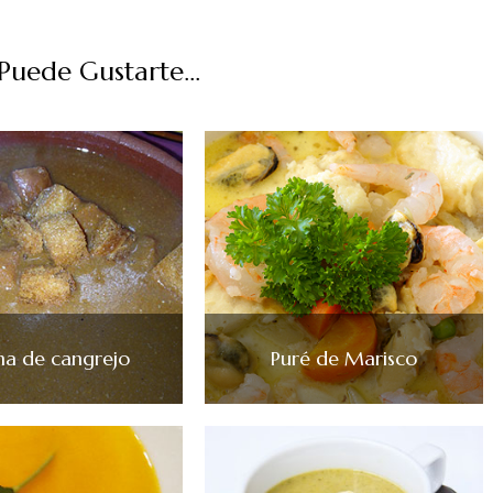
uede Gustarte...
a de cangrejo
Puré de Marisco