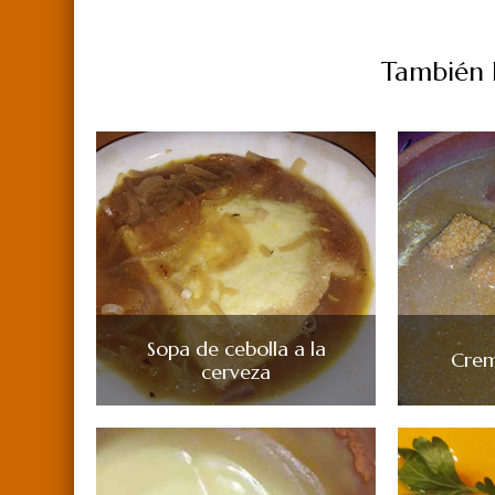
También P
Sopa de cebolla a la
Crem
cerveza