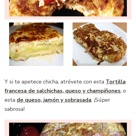
Y si te apetece chicha, atrévete con esta
Tortilla
francesa de salchichas, queso y champiñones
, o
esta
de queso, jamón y sobrasada
. ¡Súper
sabrosa!