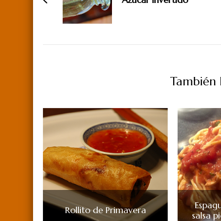
entradas
También P
Espagu
Rollito de Primavera
salsa 