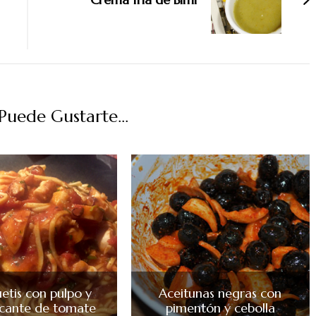
uede Gustarte...
etis con pulpo y
Aceitunas negras con
picante de tomate
pimentón y cebolla