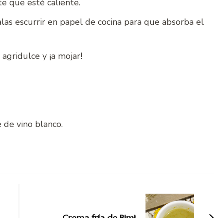
te que esté caliente.
alas escurrir en papel de cocina para que absorba el
 agridulce y ¡a mojar!
re de vino blanco.
Crema fría de Bimi