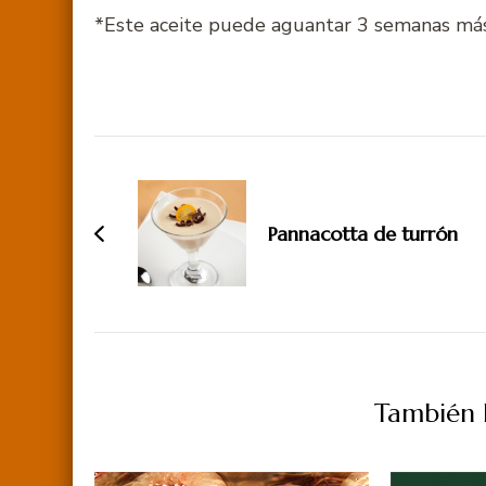
*Este aceite puede aguantar 3 semanas más 
Navegación
de
entradas
Pannacotta de turrón
También P