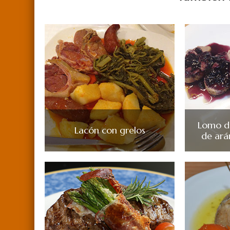
Lomo de
Lacón con grelos
de ará