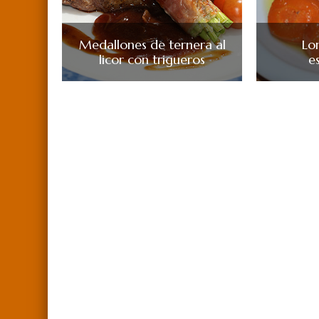
Medallones de ternera al
Lo
licor con trigueros
e