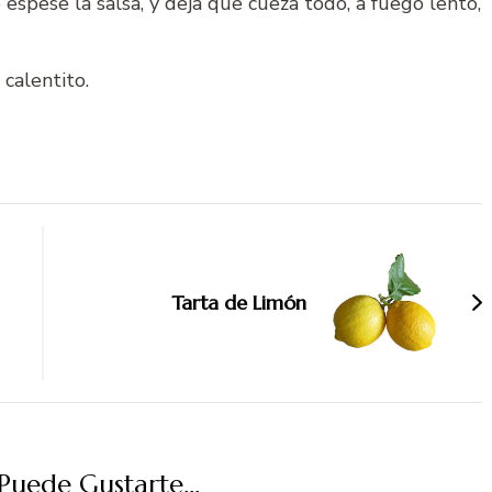
espese la salsa, y deja que cueza todo, a fuego lento,
calentito.
Tarta de Limón
uede Gustarte...