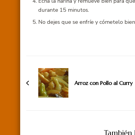
Echa la harina y remueve bien para que 
durante 15 minutos.
No dejes que se enfríe y cómetelo bien 
Navegación
de
entradas
Arroz con Pollo al Curry
También P