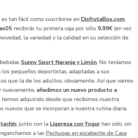
 es tan fácil como suscribirse en
DisfrutaBox.com
.
as05
recibirás tu primera caja por sólo
9,99€
(en vez
ovedad, la variedad y la calidad en su selección de
 bebidas
Sunny Sport Naranja y Limón
. No teníamos
a los pequeños deportistas, adaptadas a sus
los que la de los adultos, obviamente. Así que vamos
y nuevamente,
añadimos un nuevo producto a
 hemos adquirido desde que recibimos nuestra
 nuevos que se incorporan a nuestra rutina diaria.
tachín
, junto con la
Ligeresa con Yogur
han sido, sin
 enganchamos a las
Pechugas en escabeche de Casa