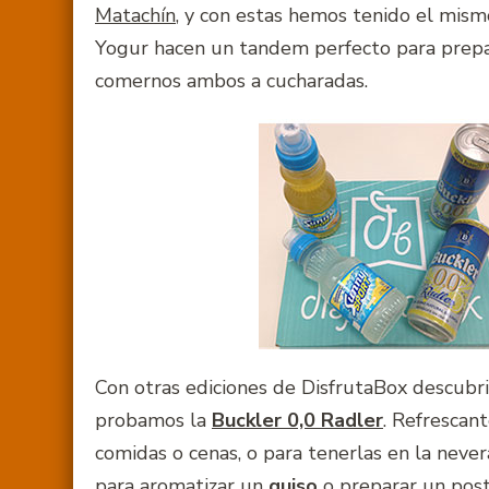
Matachín
, y con estas hemos tenido el mism
Yogur hacen un tandem perfecto para prepa
comernos ambos a cucharadas.
Con otras ediciones de DisfrutaBox descubr
probamos la
Buckler 0,0 Radler
. Refrescan
comidas o cenas, o para tenerlas en la never
para aromatizar un
guiso
o preparar un postr