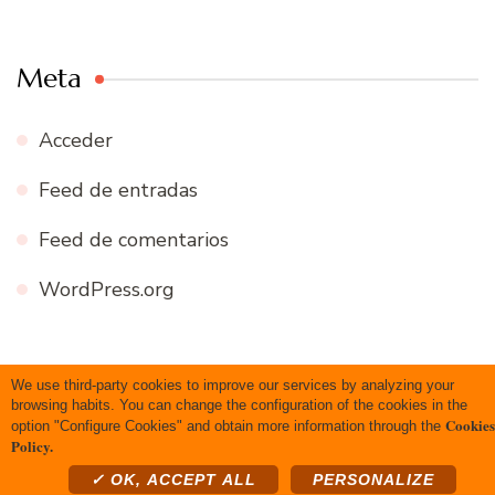
Meta
Acceder
Feed de entradas
Feed de comentarios
WordPress.org
We use third-party cookies to improve our services by analyzing your
Copyright 2020 Todos los derechos reservados
Blossom
browsing habits. You can change the configuration of the cookies in the
Cookies
option "Configure Cookies" and obtain more information through the
Recipe | Desarrollado por
Blossom Themes
.Funciona con
Policy.
WordPress
.
Política de privacidad
✓ OK, ACCEPT ALL
PERSONALIZE