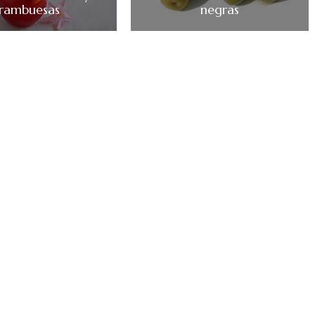
frambuesas
negras