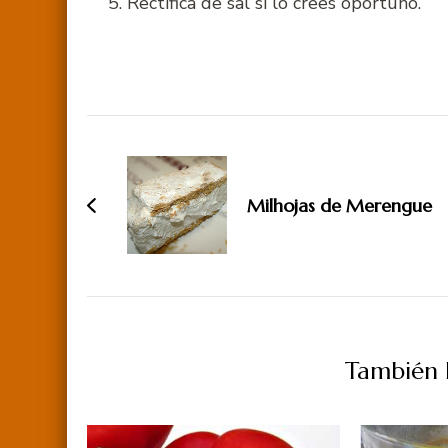
Rectifica de sal si lo crees oportuno.
Navegación
de
entradas
Milhojas de Merengue
También P