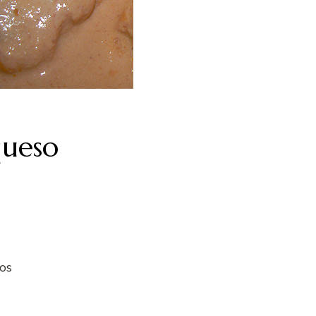
queso
os