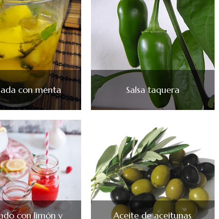
nada con menta
Salsa taquera
lado con limón y
Aceite de aceitunas