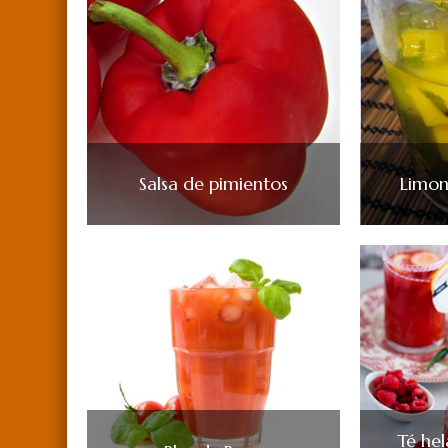
Salsa de pimientos
Limo
Té he