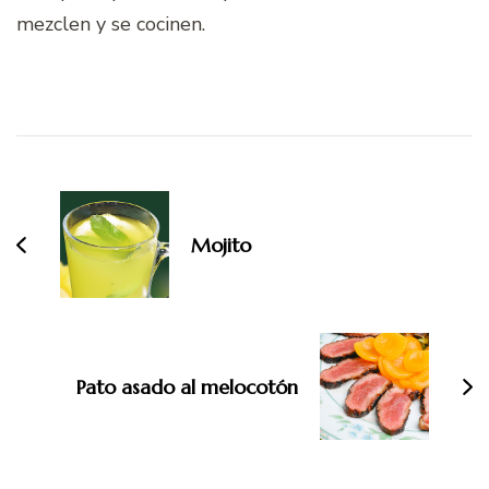
mezclen y se cocinen.
Navegación
de
entradas
Mojito
Pato asado al melocotón