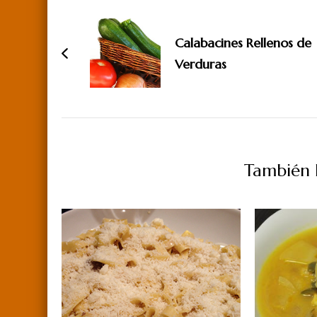
Navegación
de
Calabacines Rellenos de
entradas
Verduras
También P