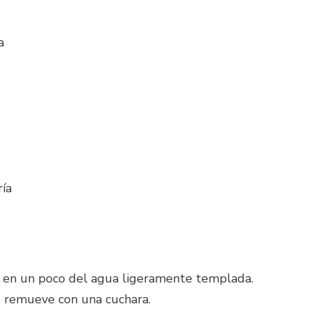
a
ía
a en un poco del agua ligeramente templada.
s remueve con una cuchara.