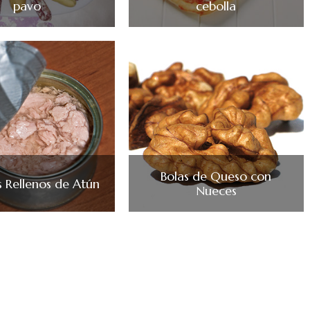
pavo
cebolla
Bolas de Queso con
 Rellenos de Atún
Nueces