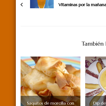
entradas
Vitaminas por la mañan
También P
Saquitos de morcilla con
Dip de