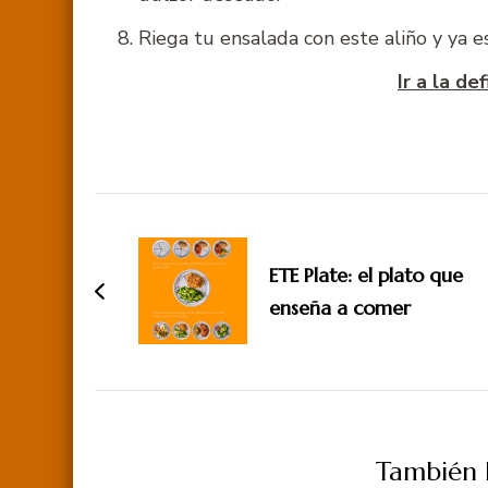
Riega tu ensalada con este aliño y ya es
Ir a la de
Navegación
de
ETE Plate: el plato que
entradas
enseña a comer
También P