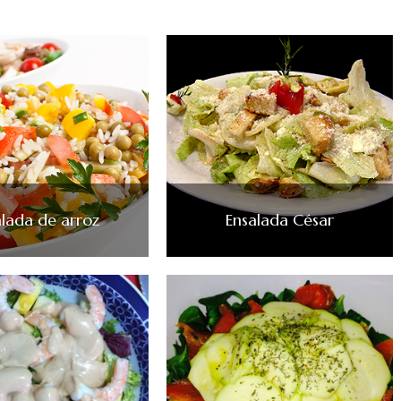
alada de arroz
Ensalada César