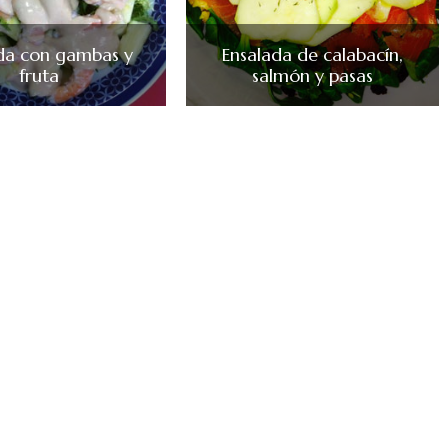
da con gambas y
Ensalada de calabacín,
fruta
salmón y pasas