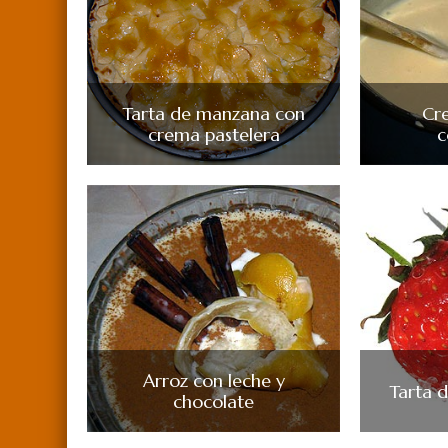
Tarta de manzana con
Cr
crema pastelera
c
Arroz con leche y
Tarta d
chocolate