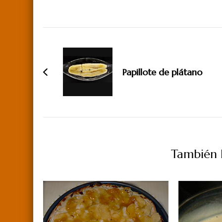
Navegación
de
entradas
Papillote de plátano
También P