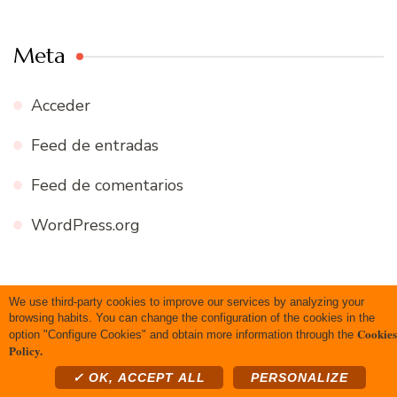
Meta
Acceder
Feed de entradas
Feed de comentarios
WordPress.org
We use third-party cookies to improve our services by analyzing your
Copyright 2020 Todos los derechos reservados
Blossom
browsing habits. You can change the configuration of the cookies in the
Cookies
option "Configure Cookies" and obtain more information through the
Recipe | Desarrollado por
Blossom Themes
.Funciona con
Policy.
WordPress
.
Política de privacidad
✓ OK, ACCEPT ALL
PERSONALIZE