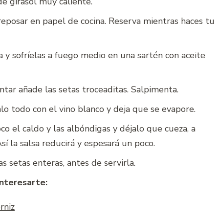
de girasol muy caliente.
reposar en papel de cocina. Reserva mientras haces tu
ia y sofríelas a fuego medio en una sartén con aceite
tar añade las setas troceaditas. Salpimenta.
galo todo con el vino blanco y deja que se evapore.
o el caldo y las albóndigas y déjalo que cueza, a
í la salsa reducirá y espesará un poco.
s setas enteras, antes de servirla.
interesarte:
rniz