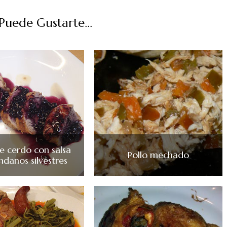
uede Gustarte...
 cerdo con salsa
Pollo mechado
ndanos silvestres