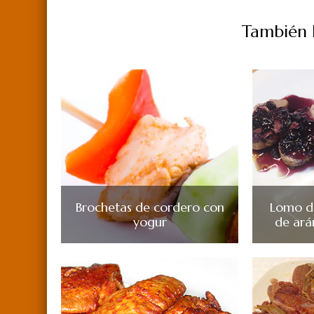
También P
Brochetas de cordero con
Lomo de
yogur
de ará