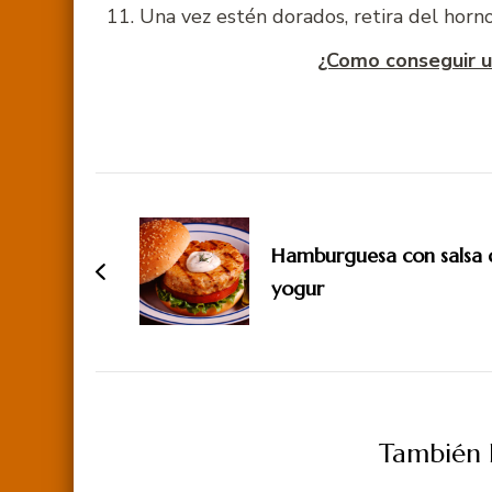
Una vez estén dorados, retira del horno 
¿Como conseguir 
Navegación
de
Hamburguesa con salsa 
entradas
yogur
También P