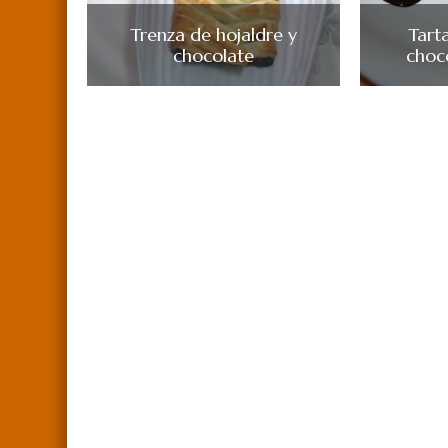
Trenza de hojaldre y
Tart
chocolate
choc