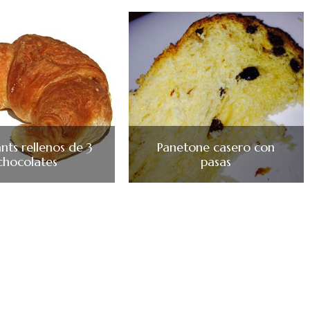
nts rellenos de 3
Panetone casero con
chocolates
pasas