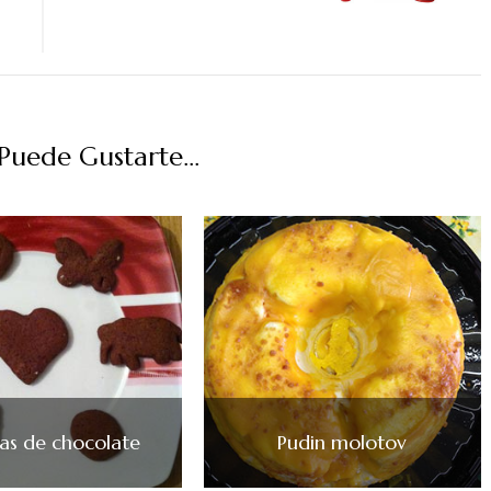
uede Gustarte...
tas de chocolate
Pudin molotov