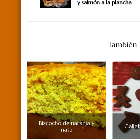
y salmón a la plancha
También P
Bizcocho de naranja y
Galle
nata