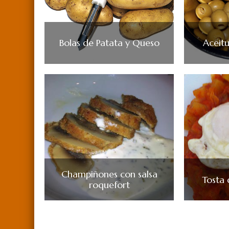
Bolas de Patata y Queso
Aceitu
Champiñones con salsa
Tosta 
roquefort