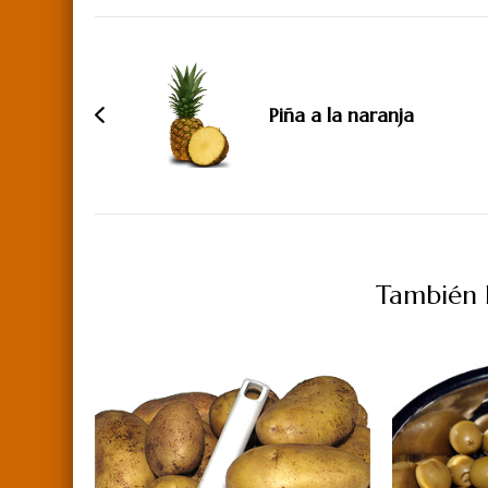
Navegación
de
entradas
Piña a la naranja
También P