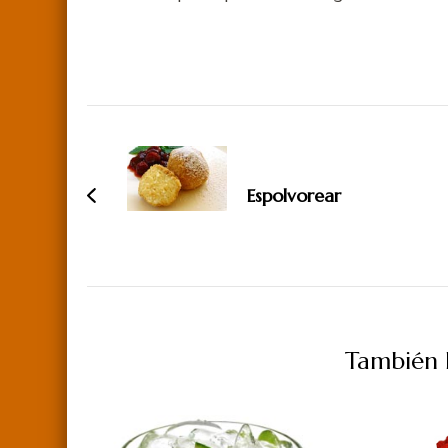
Navegación
de
entradas
Espolvorear
También P