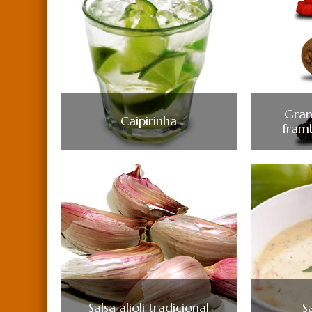
Gran
Caipirinha
fram
Salsa alioli tradicional
S