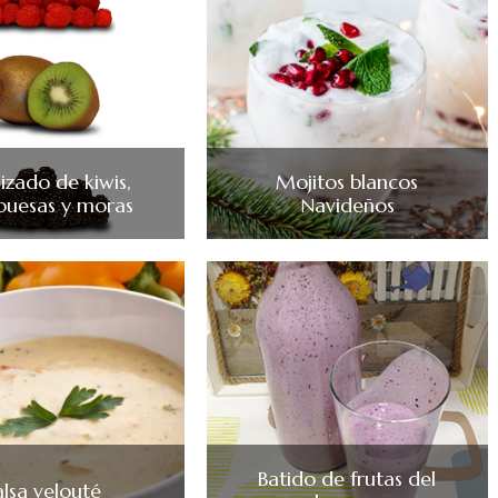
izado de kiwis,
Mojitos blancos
buesas y moras
Navideños
Batido de frutas del
alsa velouté