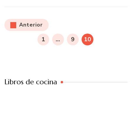
Paginación
Anterior
de
PÁGINA
PÁGINA
PÁGINA
1
…
9
10
entradas
Libros de cocina