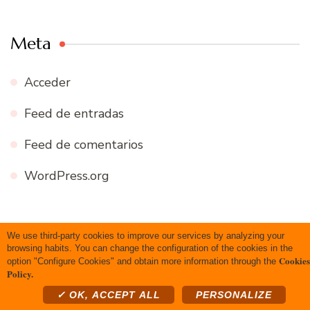
Meta
Acceder
Feed de entradas
Feed de comentarios
WordPress.org
We use third-party cookies to improve our services by analyzing your
Copyright 2020 Todos los derechos reservados
Blossom
browsing habits. You can change the configuration of the cookies in the
Cookies
option "Configure Cookies" and obtain more information through the
Recipe | Desarrollado por
Blossom Themes
.Funciona con
Policy.
WordPress
.
Política de privacidad
✓ OK, ACCEPT ALL
PERSONALIZE